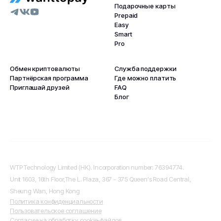
Подарочные карты
Prepaid
Easy
Smart
Pro
Обмен криптовалюты
Служба поддержки
Партнёрская программа
Где можно платить
Приглашай друзей
FAQ
Блог
WTP Technology Limited (HK). Incorporation number: 76394774.
Unit 1603, 16th Floor,The L. Plaza, 367 - 375 Queen's Road Central,
Sheung Wan, Hong Kong
Политика конфиденциальности
Пользовательское соглашение
Согласие на обработку cookie-файлов