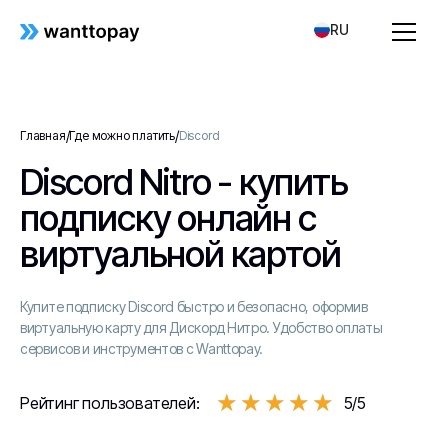
RU
/
/
Главная
Где можно платить
Discord
Discord Nitro - купить
подписку онлайн с
виртуальной картой
Купите подписку Discord быстро и безопасно, оформив
виртуальную карту для Дискорд Нитро. Удобство оплаты
сервисов и инструментов с Wanttopay.
★★★★★
★★★★★
Рейтинг пользователей:
5/5