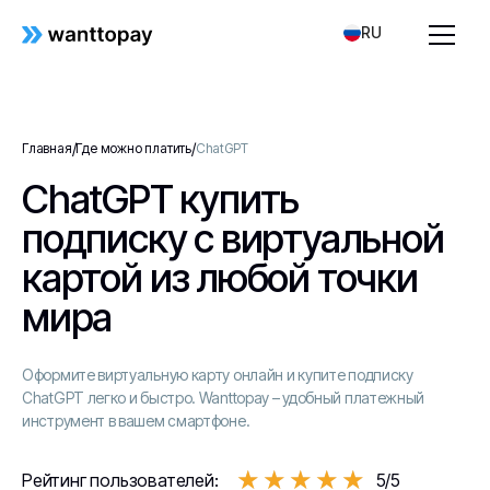
RU
/
/
Главная
Где можно платить
ChatGPT
ChatGPT купить
подписку с виртуальной
картой из любой точки
мира
Оформите виртуальную карту онлайн и купите подписку
ChatGPT легко и быстро. Wanttopay – удобный платежный
инструмент в вашем смартфоне.
★★★★★
★★★★★
Рейтинг пользователей:
5/5