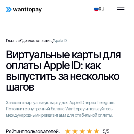
RU
/
/
Главная
Где можно платить
Apple ID
Виртуальные карты для
оплаты Apple ID: как
выпустить за несколько
шагов
Заведите виртуальную карту для Apple ID через Telegram.
Пополните внутренний баланс Wanttopay и пользуйтесь
международными реквизитами для стабильной оплаты.
★★★★★
★★★★★
Рейтинг пользователей:
5/5