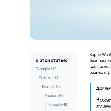
Карты Want
В этой статье:
безопасный
все больше
Example H2
разных стр
Example H3
Example H4
Для тех
Example H5
1) Обра
Example H6
это зан