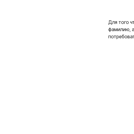
Для того ч
фамилию, а
потребоват