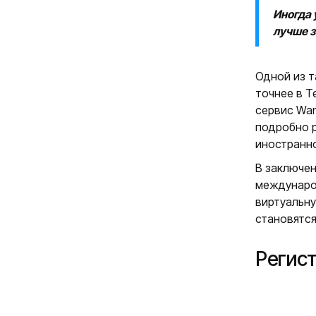
Иногда 
лучше з
Одной из т
точнее в T
сервис Wan
подробно р
иностранно
В заключен
международ
виртуальну
становятся
Регист