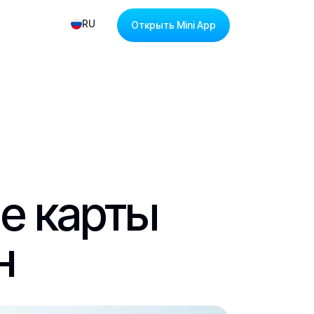
RU
Открыть Mini App
е карты
н