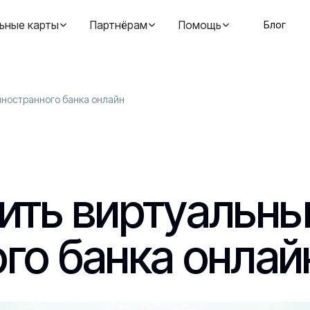
ьные карты
Партнёрам
Помощь
Блог
иностранного банка онлайн
ить виртуальны
го банка онлай