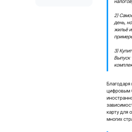
налогов
2) Само
день, н
жильё и
примере
3) Купи
Выпуск 
комплек
Благодаря 
цифровым 
иностранн
зависимост
карту для 
многих стр