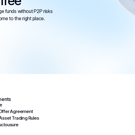
free
ge funds without P2P risks
ome to the right place.
ents
e
 Offer Agreement
 Asset Trading Rules
isclousure