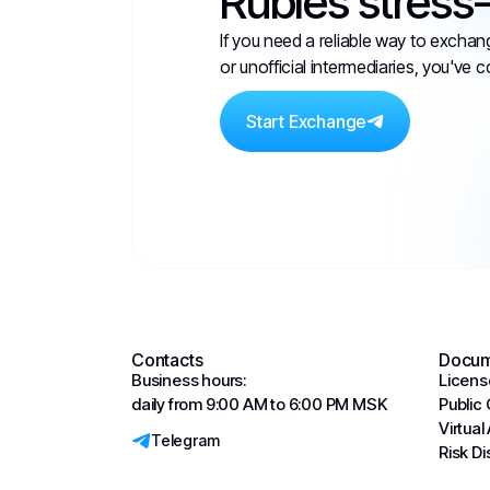
Rubles stress-
If you need a reliable way to exchan
or unofficial intermediaries, you've c
Start Exchange
Contacts
Docum
Business hours:
Licens
daily from 9:00 AM to 6:00 PM MSK
Public
Virtual
Telegram
Risk D