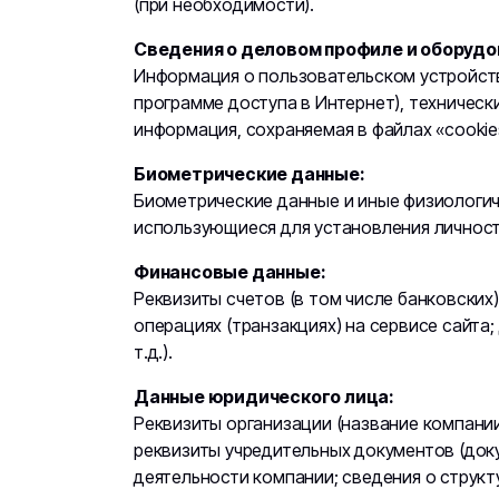
(при необходимости).
Сведения о деловом профиле и оборудо
Информация о пользовательском устройстве
программе доступа в Интернет), техническ
информация, сохраняемая в файлах «cookie
Биометрические данные:
Биометрические данные и иные физиологич
использующиеся для установления личности
Финансовые данные:
Реквизиты счетов (в том числе банковских
операциях (транзакциях) на сервисе сайта
т.д.).
Данные юридического лица:
Реквизиты организации (название компани
реквизиты учредительных документов (доку
деятельности компании; сведения о структ