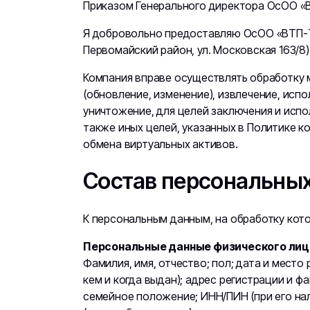
Приказом Генерального директора ОсОО «
Я добровольно предоставляю ОсОО «ВТП-Те
Первомайский район, ул. Московская 163/8)
Компания вправе осуществлять обработку м
(обновление, изменение), извлечение, испо
уничтожение, для целей заключения и испо
также иных целей, указанных в Политике 
обмена виртуальных активов.
Состав персональны
К персональным данным, на обработку кото
Персональные данные физического лиц
Фамилия, имя, отчество; пол; дата и мест
кем и когда выдан); адрес регистрации и 
семейное положение; ИНН/ПИН (при его на