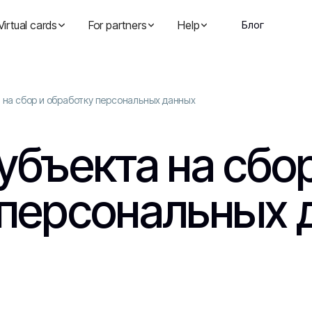
Virtual cards
For partners
Help
Блог
 на сбор и обработку персональных данных
убъекта на сбор
 персональных 