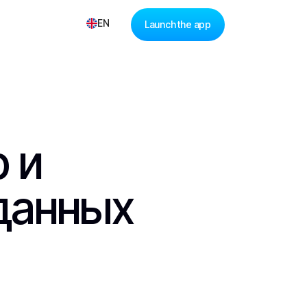
EN
Launch the app
 и
данных