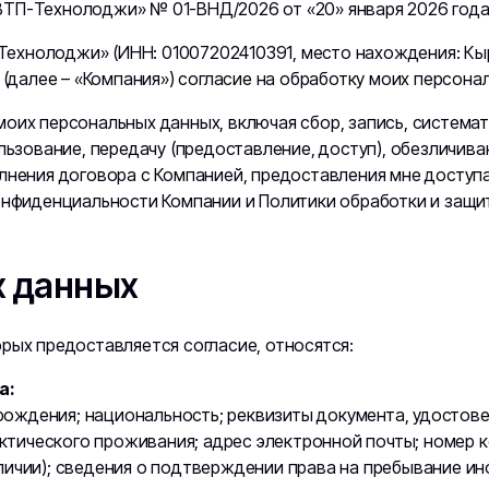
ВТП-Технолоджи» № 01-ВНД/2026 от «20» января 2026 год
хнолоджи» (ИНН: 01007202410391, место нахождения: Кырг
 (далее – «Компания») согласие на обработку моих персонал
оих персональных данных, включая сбор, запись, системат
льзование, передачу (предоставление, доступ), обезличива
лнения договора с Компанией, предоставления мне доступа
конфиденциальности Компании и Политики обработки и защ
х данных
рых предоставляется согласие, относятся:
а:
о рождения; национальность; реквизиты документа, удостов
фактического проживания; адрес электронной почты; номер 
личии); сведения о подтверждении права на пребывание ин