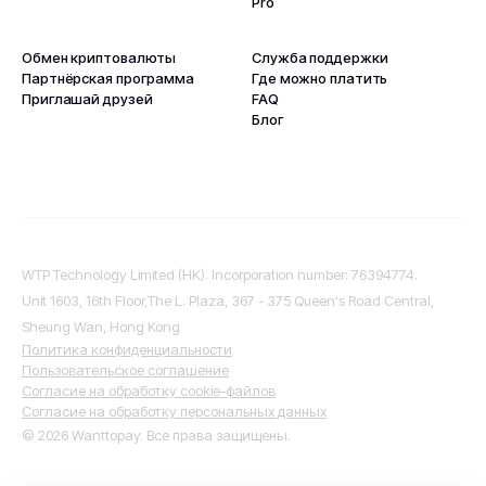
Pro
Обмен криптовалюты
Служба поддержки
Партнёрская программа
Где можно платить
Приглашай друзей
FAQ
Блог
WTP Technology Limited (HK). Incorporation number: 76394774.
Unit 1603, 16th Floor,The L. Plaza, 367 - 375 Queen's Road Central,
Sheung Wan, Hong Kong
Политика конфиденциальности
Пользовательское соглашение
Согласие на обработку cookie-файлов
Согласие на обработку персональных данных
© 2026 Wanttopay. Все права защищены.